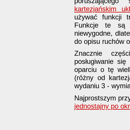
poruszającego
kartezjańskim u
używać funkcji t
Funkcje te są
niewygodne, dlate
do opisu ruchów 
Znacznie częśc
posługiwanie si
oparciu o tę wie
(różny od kartez
wydaniu 3 - wymi
Najprostszym prz
jednostajny po ok