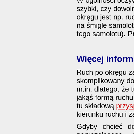
W ogólności oczyw
szybki, czy dowol
okręgu jest np. r
na śmigle samolo
tego samolotu). 
Więcej inform
Ruch po okręgu za
skomplikowany do 
m.in. dlatego, że
jakąś formą ruchu
tu składową
przys
kierunku ruchu i z
Gdyby chcieć do