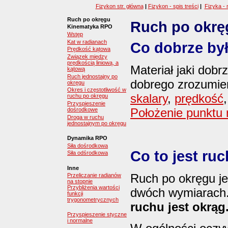
Fizykon str. główna
|
Fizykon - spis treści
|
Fizyka - 
Ruch po okręgu
Ruch po okrę
Kinematyka RPO
Wstęp
Kat w radianach
Co dobrze by
Prędkość kątowa
Związek między
prędkością liniową, a
Materiał jaki dob
kątową
Ruch jednostajny po
dobrego zrozumien
okręgu
Okres i częstotliwość w
skalary
,
prędkość
ruchu po okręgu
Przyspieszenie
Położenie punktu 
dośrodkowe
Droga w ruchu
jednostajnym po okręgu
Dynamika RPO
Siła dośrodkowa
Co to jest ru
Siła odśrodkowa
Inne
Ruch po okręgu j
Przeliczanie radianów
na stopnie
Przybliżenia wartości
dwóch wymiarach.
funkcji
trygonometrycznych
ruchu jest okrąg
Przyspieszenie styczne
i normalne