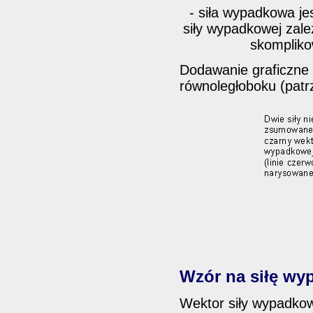
- siła wypadkowa je
siły wypadkowej zależ
skompliko
Dodawanie graficzne
równoległoboku (pat
Wzór na siłę w
Wektor siły wypadkow