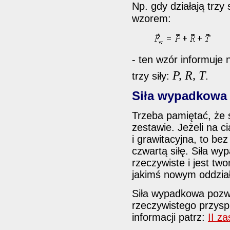
Np. gdy działają trzy 
wzorem:
- ten wzór informuje
P, R, T
trzy siły:
.
Siła wypadkowa 
Trzeba pamiętać, że 
zestawie. Jeżeli na ci
i grawitacyjna, to be
czwartą siłę. Siła w
rzeczywiste i jest t
jakimś nowym oddzia
Siła wypadkowa pozw
rzeczywistego przyspi
informacji patrz:
II z