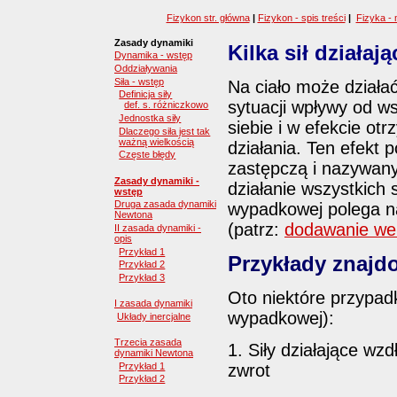
Fizykon str. główna
|
Fizykon - spis treści
|
Fizyka - 
Zasady dynamiki
Kilka sił działaj
Dynamika - wstęp
Oddziaływania
Siła - wstęp
Na ciało może działać
Definicja siły
sytuacji wpływy od ws
def. s. różniczkowo
Jednostka siły
siebie i w efekcie o
Dlaczego siła jest tak
ważną wielkością
działania. Ten efekt p
Częste błędy
zastępczą i nazywany
Zasady dynamiki -
działanie wszystkich s
wstęp
Druga zasada dynamiki
wypadkowej polega n
Newtona
(patrz:
dodawanie we
II zasada dynamiki -
opis
Przykład 1
Przykłady znajd
Przykład 2
Przykład 3
Oto niektóre przypad
I zasada dynamiki
wypadkowej):
Układy inercjalne
Trzecia zasada
1. Siły działające w
dynamiki Newtona
Przykład 1
zwrot
Przykład 2