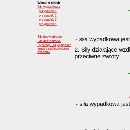
Więcej o siłach
Siła wypadkowa
przypadek 1
przypadek 2
przypadek 3
przypadek 4
Siła bezwładności
- siła wypadkowa jest
Siła dośrodkowa
Dygresja - czyli głębsza
2. Siły działające wz
analiza spójności praw
dynamiki
przeciwne zwroty
- siła wypadkowa jest