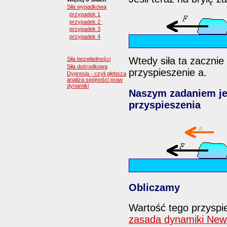
Siła wypadkowa
przypadek 1
przypadek 2
przypadek 3
przypadek 4
Wtedy siła ta zacznie
Siła bezwładności
Siła dośrodkowa
przyspieszenie a.
Dygresja - czyli głębsza
analiza spójności praw
dynamiki
Naszym zadaniem jes
przyspieszenia
Obliczamy
Wartość tego przysp
zasada dynamiki New