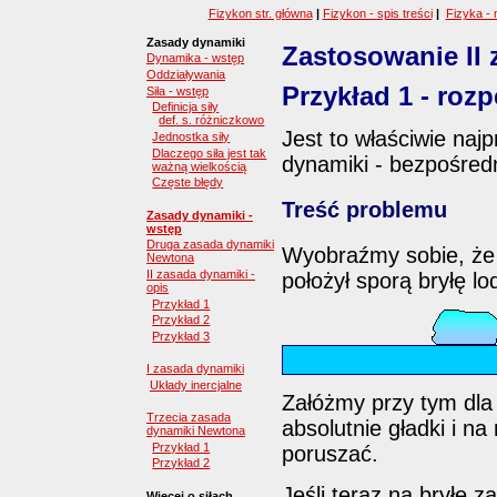
Fizykon str. główna
|
Fizykon - spis treści
|
Fizyka - 
Zasady dynamiki
Zastosowanie II
Dynamika - wstęp
Oddziaływania
Przykład 1
- roz
Siła - wstęp
Definicja siły
def. s. różniczkowo
Jest to właściwie naj
Jednostka siły
Dlaczego siła jest tak
dynamiki - bezpośredn
ważną wielkością
Częste błędy
Treść problemu
Zasady dynamiki -
wstęp
Druga zasada dynamiki
Wyobraźmy sobie, że 
Newtona
II zasada dynamiki -
położył sporą bryłę lo
opis
Przykład 1
Przykład 2
Przykład 3
I zasada dynamiki
Układy inercjalne
Załóżmy przy tym dla 
Trzecia zasada
absolutnie gładki i n
dynamiki Newtona
Przykład 1
poruszać.
Przykład 2
Jeśli teraz na bryłę 
Więcej o siłach