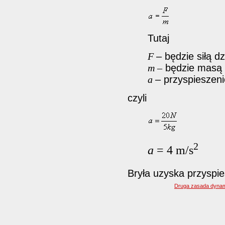
Tutaj
F
– będzie siłą dz
m –
będzie masą b
a
– przyspieszeni
czyli
2
a
= 4 m/s
Bryła uzyska przyspi
Druga zasada dynam