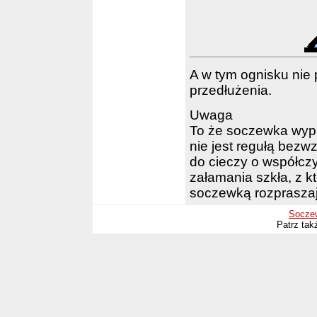
A w tym ognisku nie 
przedłużenia.
Uwaga
To że soczewka wypu
nie jest regułą bez
do cieczy o współcz
załamania szkła, z k
soczewką rozprasza
Soczew
Patrz tak