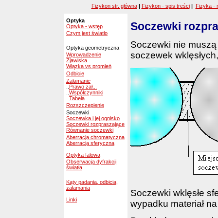
Fizykon str. główna
|
Fizykon - spis treści
|
Fizyka - 
Optyka
Soczewki rozpr
Optyka - wstęp
Czym jest światło
Soczewki nie muszą 
Optyka geometryczna
soczewek wklęsłych, 
Wprowadzenie
Zjawiska
Wiązka vs promień
Odbicie
Załamanie
..
Prawo zał...
..
Współczynniki
..
Tabela
Rozszczepienie
Soczewki
Soczewka i jej ognisko
Soczewki rozpraszające
Równanie soczewki
Aberracja chromatyczna
Aberracja sferyczna
Optyka falowa
Obserwacja dyfrakcji
światła
Kąty padania, odbicia,
załamania
Soczewki wklęsłe sfe
Linki
wypadku materiał na 