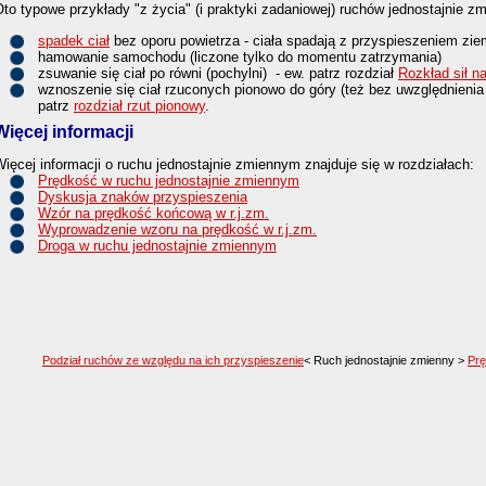
to typowe przykłady "z życia" (i praktyki zadaniowej) ruchów jednostajnie z
spadek ciał
bez oporu powietrza - ciała spadają z przyspieszeniem z
hamowanie samochodu (liczone tylko do momentu zatrzymania)
zsuwanie się ciał po równi (pochylni) - ew. patrz rozdział
Rozkład sił n
wznoszenie się ciał rzuconych pionowo do góry (też bez uwzględnienia 
patrz
rozdział rzut pionowy
.
Więcej informacji
ięcej informacji o ruchu jednostajnie zmiennym znajduje się w rozdziałach:
Prędkość w ruchu jednostajnie zmiennym
Dyskusja znaków przyspieszenia
Wzór na prędkość końcową w r.j.zm.
Wyprowadzenie wzoru na prędkość w r.j.zm.
Droga w ruchu jednostajnie zmiennym
Podział ruchów ze względu na ich przyspieszenie
< Ruch jednostajnie zmienny >
Prę