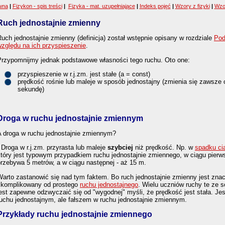
ówna
|
Fizykon - spis treści
|
Fizyka - mat. uzupełniające
|
Indeks pojęć
|
Wzory z fizyki
|
Wzo
Ruch jednostajnie zmienny
uch jednostajnie zmienny (definicja) został wstępnie opisany w rozdziale
Pod
względu na ich przyspieszenie
.
Przypomnijmy jednak podstawowe własności tego ruchu. Oto one:
przyspieszenie w r.j.zm. jest stałe (a = const)
prędkość rośnie lub maleje w sposób jednostajny (zmienia się zawsze
sekundę)
Droga w ruchu jednostajnie zmiennym
A droga w ruchu jednostajnie zmiennym?
 Droga w r.j.zm. przyrasta lub maleje
szybciej
niż prędkość. Np. w
spadku cia
który jest typowym przypadkiem ruchu jednostajnie zmiennego, w ciągu pierw
przebywa 5 metrów, a w ciągu następnej - aż 15 m.
arto zastanowić się nad tym faktem. Bo ruch jednostajnie zmienny jest znac
skomplikowany od prostego
ruchu jednostajnego
. Wielu uczniów ruchy te ze s
est zapewne odzwyczaić się od "wygodnej" myśli, że prędkość jest stała. Jes
ruchu jednostajnym, ale fałszem w ruchu jednostajnie zmiennym.
Przykłady ruchu jednostajnie zmiennego