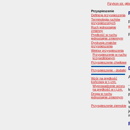
Fizykon str. gł
Przyspieszenie
Definicja przyspieszenia
Terminologia ruchów
R
przyspieszonych
Ruch jednostajnie
zmienny
Prędkość w ruchu
jednostajnie zmiennym
Dyskusja znaków
przyspieszenia
Wektor przyspieszenia
Przyspieszenie w ruchu
krzywoliniowym
Przyspieszenie chwilowe
Przyspieszenie - dodatki
Wzór na prędkość
końcową w r.j.zm.
-
Wyprowadzenie wzoru
na prędkość w r.j.zm.
Droga w ruchu
jednostajnie zmiennym
W
Przyspieszenie ziemskie
j