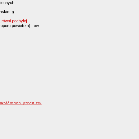
miennych:
iemskim
g
.
a równi pochyłej
oporu powietrza) - ew.
dkość w ruchu jednost. zm.