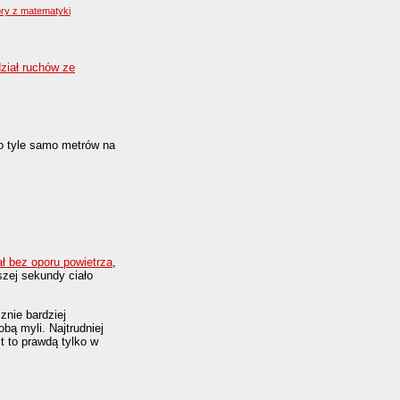
ry z matematyki
ział ruchów ze
 o tyle samo metrów na
ł bez oporu powietrza
,
szej sekundy ciało
znie bardziej
obą myli. Najtrudniej
t to prawdą tylko w