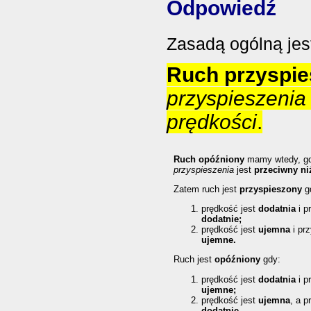
Odpowiedź
Zasadą ogólną jes
Ruch przyspi
przyspieszenia
prędkości
.
Ruch opóźniony
mamy wtedy, g
przyspieszenia
jest
przeciwny n
Zatem ruch jest
przyspieszony
g
prędkość jest
dodatnia
i p
dodatnie;
prędkość jest
ujemna
i prz
ujemne.
Ruch jest
opóźniony
gdy:
prędkość jest
dodatnia
i p
ujemne;
prędkość jest
ujemna
, a p
dodatnie.