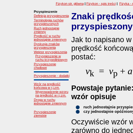
Fizykon str. główna
|
Fizykon - spis treści
|
Fizyka - 
Przyspieszenie
Znaki prędkośc
Definicja przyspieszenia
Terminologia ruchów
przyspieszony
przyspieszonych
Ruch jednostajnie
zmienny
Prędkość w ruchu
Jak to napisano 
jednostajnie zmiennym
Dyskusja znaków
prędkość końcową
przyspieszenia
Wektor przyspieszenia
postać:
Przyspieszenie w
ruchu krzywoliniowym
Przyspieszenie
chwilowe
v
=
v
+
a
k
p
Przyspieszenie - dodatki
Wzór na prędkość
Powstaje pytanie
końcową w r.j.zm.
Wyprowadzenie wzoru
wzór opisuje
na prędkość w r.j.zm.
Droga w ruchu
jednostajnie zmiennym
ruch jednostajnie przyspi
czy jednostajnie opóźnion
Przyspieszenie
ziemskie
Oczywiście wzór 
zarówno do jedneg