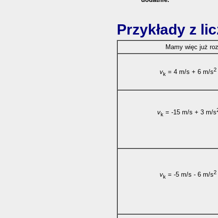
Przykłady z li
Mamy więc już ro
2
v
= 4 m/s + 6 m/s
k
v
= -15 m/s + 3 m/s
k
2
v
= -5 m/s - 6 m/s
k