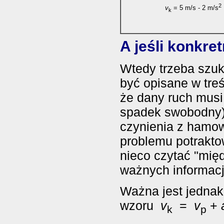
2
v
= 5 m/s - 2 m/s
k
A jeśli konkre
Wtedy trzeba szuk
być opisane w tre
że dany ruch musi 
spadek swobodny)
czynienia z hamow
problemu potrakt
nieco czytać "międ
ważnych informacj
Ważna jest jednak
wzoru
v
=
v
+
k
p