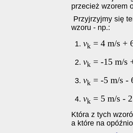
przecież wzorem 
Przyjrzyjmy się t
wzoru - np.:
v
= 4 m/s + 
k
v
= -15 m/s 
k
v
= -5 m/s - 
k
v
= 5 m/s - 2
k
Która z tych wzor
a które na opóźnio